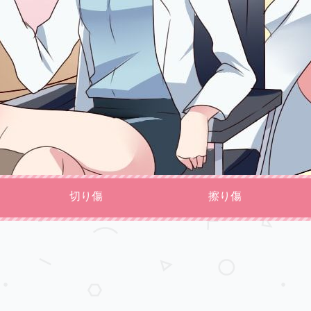
切り傷
擦り傷