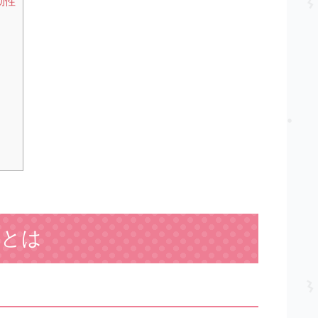
効性
ンとは