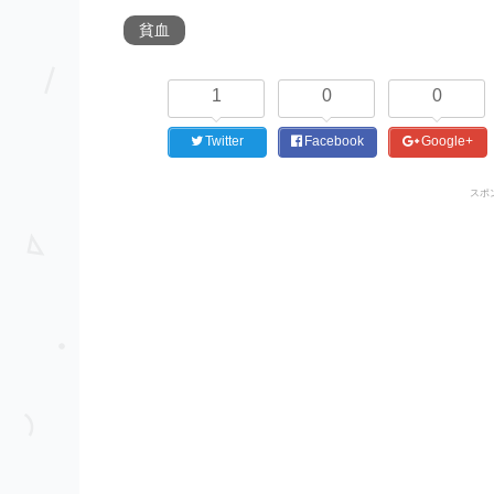
貧血
1
0
0
Twitter
Facebook
Google+
スポ