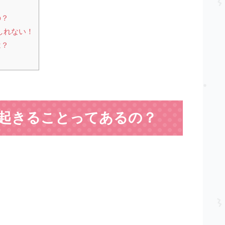
の？
しれない！
は？
起きることってあるの？