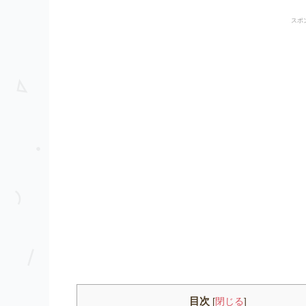
スポ
目次
[
閉じる
]