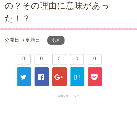
の？その理由に意味があっ
た！？
公開日 :
/ 更新日 :
あざ
0
0
0
0
0
Ｂ!
Twitt
Fac
Goo
Boo
Poc
スポンサーリンク
er
ebo
gle+
kma
ket
ok
rk