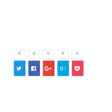
0
0
0
0
0
Ｂ!
Twitt
Fac
Goo
Boo
Poc
er
ebo
gle+
kma
ket