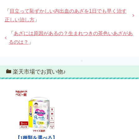
「
目立って恥ずかしい内出血のあざを1日でも早く治す
正しい治し方
」
「
あざには原因があるの？生まれつきの茶色いあざがあ
るのは？
」
楽天市場でお買い物♪