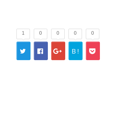
1
0
0
0
0
Ｂ!
Twitt
Fac
Goo
Boo
Poc
er
ebo
gle+
kma
ket
ok
rk