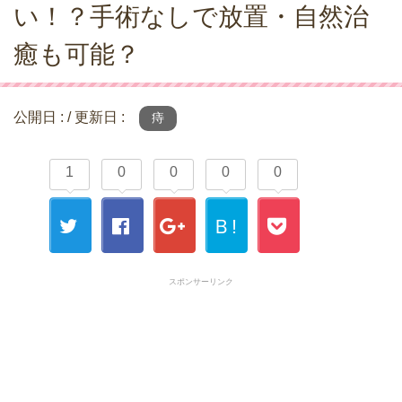
い！？手術なしで放置・自然治
癒も可能？
公開日 :
/ 更新日 :
痔
1
0
0
0
0
Ｂ!
Twitt
Fac
Goo
Boo
Poc
スポンサーリンク
er
ebo
gle+
kma
ket
ok
rk