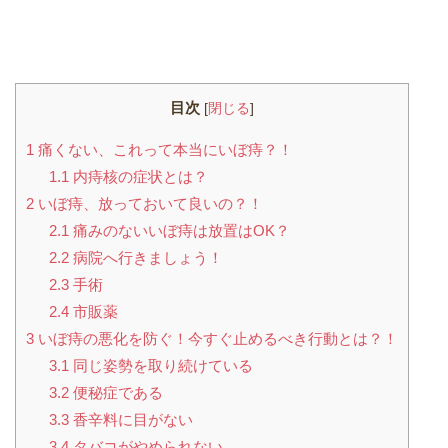
目次
[
閉じる
]
1
痛くない、これって本当にいぼ痔？！
1.1
内痔核の症状とは？
2
いぼ痔、放っておいて良いの？！
2.1
痛みのないいぼ痔は放置はOK？
2.2
病院へ行きましょう！
2.3
手術
2.4
市販薬
3
いぼ痔の悪化を防ぐ！今すぐ止めるべき行動とは？！
3.1
同じ姿勢を取り続けている
3.2
便秘症である
3.3
香辛料に目がない
3.4
タバコがやめられない